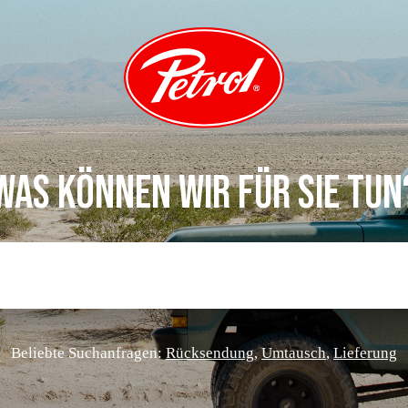
WAS KÖNNEN WIR FÜR SIE TUN
Beliebte Suchanfragen:
Rücksendung
,
Umtausch
,
Lieferung