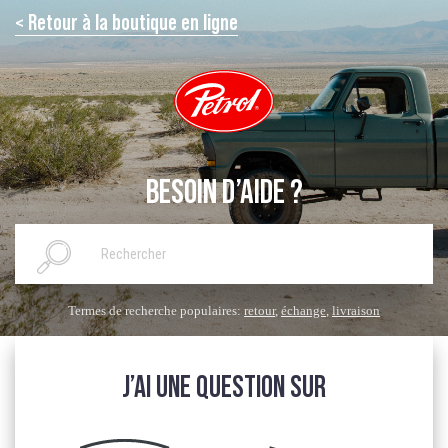
< Retour à la boutique en ligne
BESOIN D’AIDE ?
Termes de recherche populaires:
retour
,
échange
,
livraison
J’AI UNE QUESTION SUR